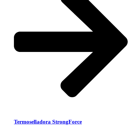
Termoselladora StrongForce