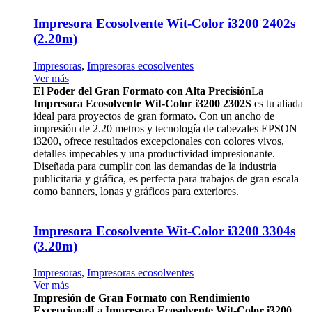
Impresora Ecosolvente Wit-Color i3200 2402s
(2.20m)
Impresoras
,
Impresoras ecosolventes
Ver más
El Poder del Gran Formato con Alta Precisión
La
Impresora Ecosolvente Wit-Color i3200 2302S
es tu aliada
ideal para proyectos de gran formato. Con un ancho de
impresión de 2.20 metros y tecnología de cabezales EPSON
i3200, ofrece resultados excepcionales con colores vivos,
detalles impecables y una productividad impresionante.
Diseñada para cumplir con las demandas de la industria
publicitaria y gráfica, es perfecta para trabajos de gran escala
como banners, lonas y gráficos para exteriores.
Impresora Ecosolvente Wit-Color i3200 3304s
(3.20m)
Impresoras
,
Impresoras ecosolventes
Ver más
Impresión de Gran Formato con Rendimiento
Excepcional
La
Impresora Ecosolvente Wit-Color i3200