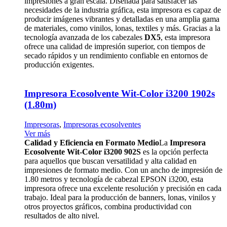
impresiones a gran escala. Diseñada para satisfacer las
necesidades de la industria gráfica, esta impresora es capaz de
producir imágenes vibrantes y detalladas en una amplia gama
de materiales, como vinilos, lonas, textiles y más. Gracias a la
tecnología avanzada de los cabezales
DX5
, esta impresora
ofrece una calidad de impresión superior, con tiempos de
secado rápidos y un rendimiento confiable en entornos de
producción exigentes.
Impresora Ecosolvente Wit-Color i3200 1902s
(1.80m)
Impresoras
,
Impresoras ecosolventes
Ver más
Calidad y Eficiencia en Formato Medio
La
Impresora
Ecosolvente Wit-Color i3200 902S
es la opción perfecta
para aquellos que buscan versatilidad y alta calidad en
impresiones de formato medio. Con un ancho de impresión de
1.80 metros y tecnología de cabezal EPSON i3200, esta
impresora ofrece una excelente resolución y precisión en cada
trabajo. Ideal para la producción de banners, lonas, vinilos y
otros proyectos gráficos, combina productividad con
resultados de alto nivel.