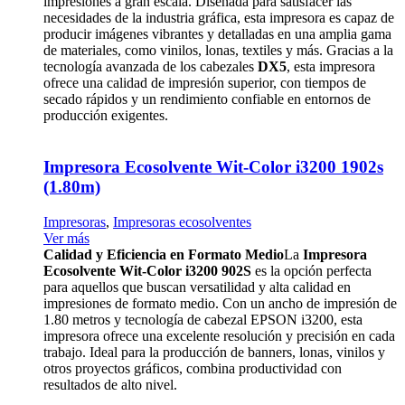
impresiones a gran escala. Diseñada para satisfacer las
necesidades de la industria gráfica, esta impresora es capaz de
producir imágenes vibrantes y detalladas en una amplia gama
de materiales, como vinilos, lonas, textiles y más. Gracias a la
tecnología avanzada de los cabezales
DX5
, esta impresora
ofrece una calidad de impresión superior, con tiempos de
secado rápidos y un rendimiento confiable en entornos de
producción exigentes.
Impresora Ecosolvente Wit-Color i3200 1902s
(1.80m)
Impresoras
,
Impresoras ecosolventes
Ver más
Calidad y Eficiencia en Formato Medio
La
Impresora
Ecosolvente Wit-Color i3200 902S
es la opción perfecta
para aquellos que buscan versatilidad y alta calidad en
impresiones de formato medio. Con un ancho de impresión de
1.80 metros y tecnología de cabezal EPSON i3200, esta
impresora ofrece una excelente resolución y precisión en cada
trabajo. Ideal para la producción de banners, lonas, vinilos y
otros proyectos gráficos, combina productividad con
resultados de alto nivel.