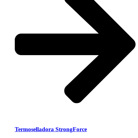
Termoselladora StrongForce