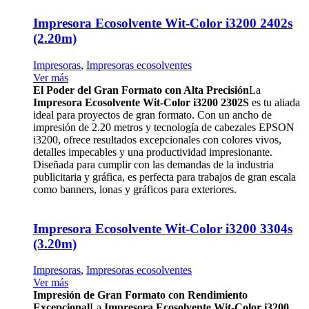
Impresora Ecosolvente Wit-Color i3200 2402s
(2.20m)
Impresoras
,
Impresoras ecosolventes
Ver más
El Poder del Gran Formato con Alta Precisión
La
Impresora Ecosolvente Wit-Color i3200 2302S
es tu aliada
ideal para proyectos de gran formato. Con un ancho de
impresión de 2.20 metros y tecnología de cabezales EPSON
i3200, ofrece resultados excepcionales con colores vivos,
detalles impecables y una productividad impresionante.
Diseñada para cumplir con las demandas de la industria
publicitaria y gráfica, es perfecta para trabajos de gran escala
como banners, lonas y gráficos para exteriores.
Impresora Ecosolvente Wit-Color i3200 3304s
(3.20m)
Impresoras
,
Impresoras ecosolventes
Ver más
Impresión de Gran Formato con Rendimiento
Excepcional
La
Impresora Ecosolvente Wit-Color i3200