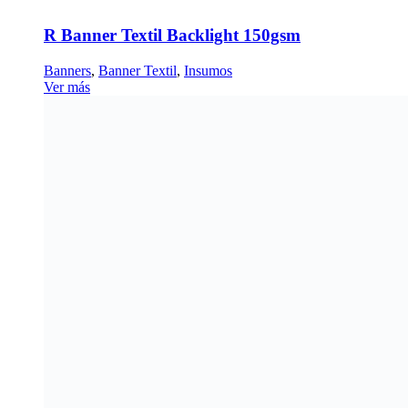
R Banner Textil Backlight 150gsm
Banners
,
Banner Textil
,
Insumos
Ver más
R Banner Mesh Liner
Insumos
,
Banners
Elegir opciones
This product has multiple variants. The
options may be chosen on the product page
Insumos y sustratos
Insumos y sustratos
Ecosolventes/
solventes
Laminados
Banners