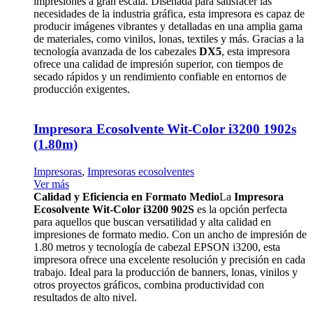
impresiones a gran escala. Diseñada para satisfacer las
necesidades de la industria gráfica, esta impresora es capaz de
producir imágenes vibrantes y detalladas en una amplia gama
de materiales, como vinilos, lonas, textiles y más. Gracias a la
tecnología avanzada de los cabezales
DX5
, esta impresora
ofrece una calidad de impresión superior, con tiempos de
secado rápidos y un rendimiento confiable en entornos de
producción exigentes.
Impresora Ecosolvente Wit-Color i3200 1902s
(1.80m)
Impresoras
,
Impresoras ecosolventes
Ver más
Calidad y Eficiencia en Formato Medio
La
Impresora
Ecosolvente Wit-Color i3200 902S
es la opción perfecta
para aquellos que buscan versatilidad y alta calidad en
impresiones de formato medio. Con un ancho de impresión de
1.80 metros y tecnología de cabezal EPSON i3200, esta
impresora ofrece una excelente resolución y precisión en cada
trabajo. Ideal para la producción de banners, lonas, vinilos y
otros proyectos gráficos, combina productividad con
resultados de alto nivel.