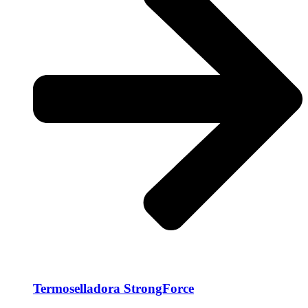
Termoselladora StrongForce