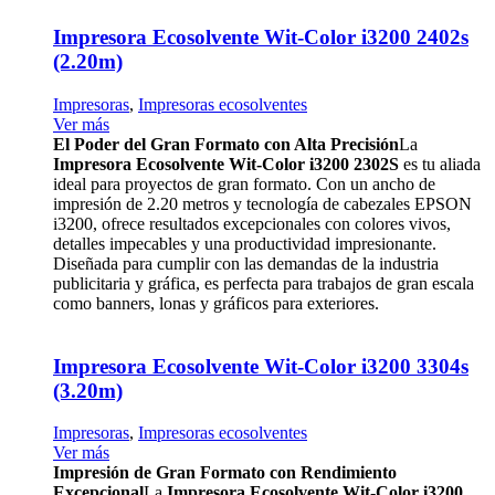
Impresora Ecosolvente Wit-Color i3200 2402s
(2.20m)
Impresoras
,
Impresoras ecosolventes
Ver más
El Poder del Gran Formato con Alta Precisión
La
Impresora Ecosolvente Wit-Color i3200 2302S
es tu aliada
ideal para proyectos de gran formato. Con un ancho de
impresión de 2.20 metros y tecnología de cabezales EPSON
i3200, ofrece resultados excepcionales con colores vivos,
detalles impecables y una productividad impresionante.
Diseñada para cumplir con las demandas de la industria
publicitaria y gráfica, es perfecta para trabajos de gran escala
como banners, lonas y gráficos para exteriores.
Impresora Ecosolvente Wit-Color i3200 3304s
(3.20m)
Impresoras
,
Impresoras ecosolventes
Ver más
Impresión de Gran Formato con Rendimiento
Excepcional
La
Impresora Ecosolvente Wit-Color i3200