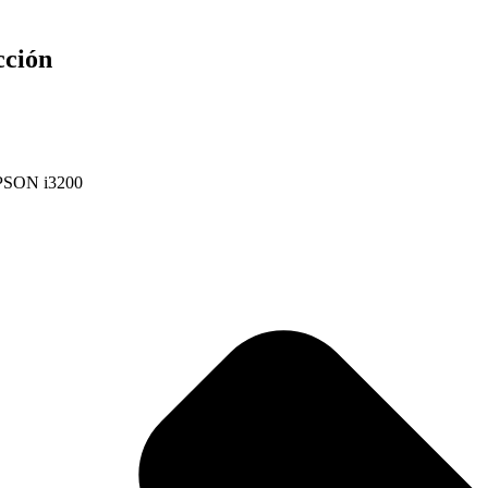
cción
 EPSON i3200