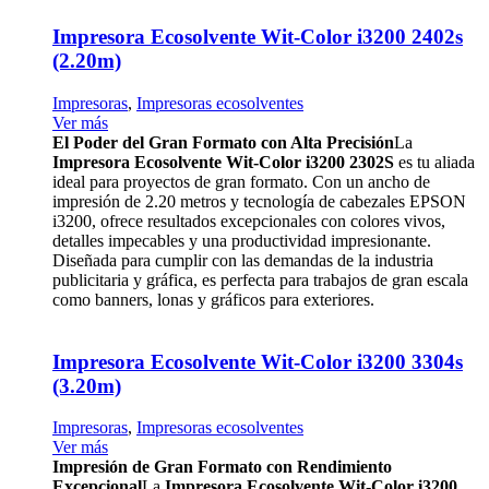
Impresora Ecosolvente Wit-Color i3200 2402s
(2.20m)
Impresoras
,
Impresoras ecosolventes
Ver más
El Poder del Gran Formato con Alta Precisión
La
Impresora Ecosolvente Wit-Color i3200 2302S
es tu aliada
ideal para proyectos de gran formato. Con un ancho de
impresión de 2.20 metros y tecnología de cabezales EPSON
i3200, ofrece resultados excepcionales con colores vivos,
detalles impecables y una productividad impresionante.
Diseñada para cumplir con las demandas de la industria
publicitaria y gráfica, es perfecta para trabajos de gran escala
como banners, lonas y gráficos para exteriores.
Impresora Ecosolvente Wit-Color i3200 3304s
(3.20m)
Impresoras
,
Impresoras ecosolventes
Ver más
Impresión de Gran Formato con Rendimiento
Excepcional
La
Impresora Ecosolvente Wit-Color i3200