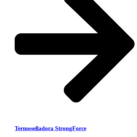
Termoselladora StrongForce