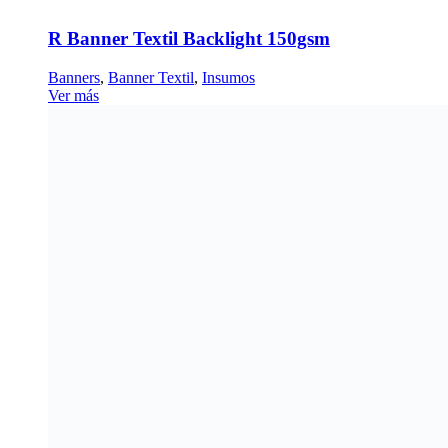
R Banner Textil Backlight 150gsm
Banners
,
Banner Textil
,
Insumos
Ver más
R Banner Mesh Liner
Insumos
,
Banners
Elegir opciones
This product has multiple variants. The
options may be chosen on the product page
Insumos y sustratos
Insumos y sustratos
Ecosolventes/
solventes
Laminados
Banners