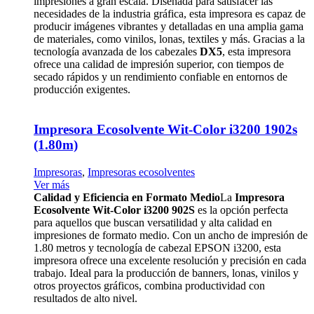
impresiones a gran escala. Diseñada para satisfacer las
necesidades de la industria gráfica, esta impresora es capaz de
producir imágenes vibrantes y detalladas en una amplia gama
de materiales, como vinilos, lonas, textiles y más. Gracias a la
tecnología avanzada de los cabezales
DX5
, esta impresora
ofrece una calidad de impresión superior, con tiempos de
secado rápidos y un rendimiento confiable en entornos de
producción exigentes.
Impresora Ecosolvente Wit-Color i3200 1902s
(1.80m)
Impresoras
,
Impresoras ecosolventes
Ver más
Calidad y Eficiencia en Formato Medio
La
Impresora
Ecosolvente Wit-Color i3200 902S
es la opción perfecta
para aquellos que buscan versatilidad y alta calidad en
impresiones de formato medio. Con un ancho de impresión de
1.80 metros y tecnología de cabezal EPSON i3200, esta
impresora ofrece una excelente resolución y precisión en cada
trabajo. Ideal para la producción de banners, lonas, vinilos y
otros proyectos gráficos, combina productividad con
resultados de alto nivel.